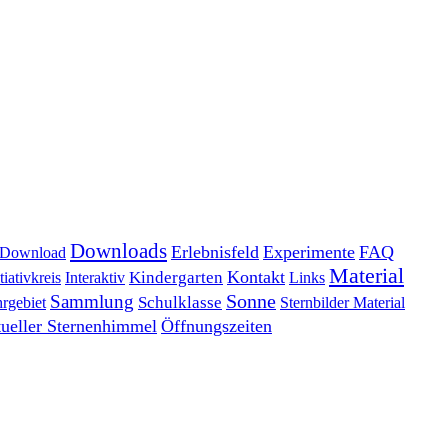
Downloads
Erlebnisfeld
Experimente
FAQ
Download
Material
Kontakt
tiativkreis
Interaktiv
Kindergarten
Links
Sonne
Sammlung
rgebiet
Schulklasse
Sternbilder Material
tueller Sternenhimmel
Öffnungszeiten