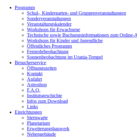
Programm
Schul-, Kindergarten- und Gruppenveranstaltungen
Sonderveranstaltungen
Veranstaltungskalender
Workshops für Erwachsene
Technische sowie Buchungsinformationen zum Online-
Workshops für Kinder und Jugendliche
Öffentliches Programm
Fernrohrbeobachtung
Sonnenbeobachtung im Urania-Tempel
Besucherservice
Öffnungszeiten
Kontakt
Anfahrt
Astroshop
F.A.Q.
Institutsgeschichte
Infos zum Download
Links
Einrichtungen
Sternwarte
Planetarium
Erweiterungsbauwerk
Nebengebäude