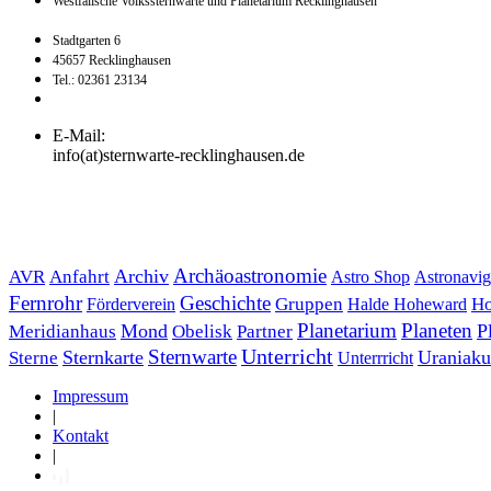
Westfälische Volkssternwarte und Planetarium Recklinghausen
Stadtgarten 6
45657 Recklinghausen
Tel.: 02361 23134
E-Mail:
info(at)sternwarte-recklinghausen.de
Archäoastronomie
Archiv
AVR
Anfahrt
Astro Shop
Astronavig
Fernrohr
Geschichte
Förderverein
Gruppen
Halde Hoheward
Ho
Planetarium
Planeten
Mond
P
Meridianhaus
Obelisk
Partner
Unterricht
Sternwarte
Sternkarte
Uraniaku
Sterne
Unterrricht
Impressum
|
Kontakt
|