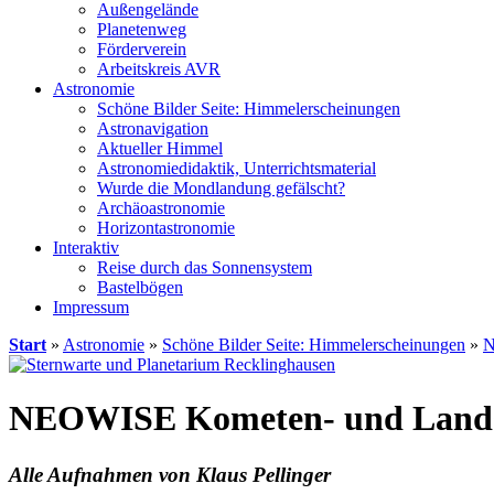
Außengelände
Planetenweg
Förderverein
Arbeitskreis AVR
Astronomie
Schöne Bilder Seite: Himmelerscheinungen
Astronavigation
Aktueller Himmel
Astronomiedidaktik, Unterrichtsmaterial
Wurde die Mondlandung gefälscht?
Archäoastronomie
Horizontastronomie
Interaktiv
Reise durch das Sonnensystem
Bastelbögen
Impressum
Start
»
Astronomie
»
Schöne Bilder Seite: Himmelerscheinungen
»
N
NEOWISE Kometen- und Lands
Alle Aufnahmen von Klaus Pellinger