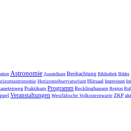
Astronomie
Beobachtung
ation
Ausstellung
Bibliothek
Bilder
Hörsaal
rizontastronomie
Horizontobservatorium
Impressum
Ini
Programm
lanetenweg
Praktikum
Recklinghausen
Region
Ruh
Veranstaltungen
ppel
ZKP
ak
Westfälische Volkssternwarte