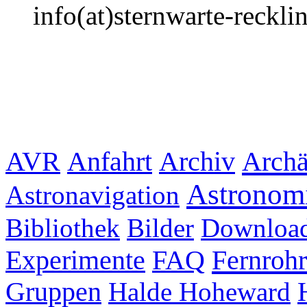
info(at)sternwarte-reckl
Archiv
Archä
AVR
Anfahrt
Astronom
Astronavigation
Bibliothek
Bilder
Downloa
Experimente
FAQ
Fernrohr
Gruppen
Halde Hoheward