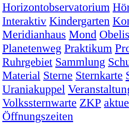
Hör
Horizontobservatorium
Kon
Interaktiv
Kindergarten
Mond
Meridianhaus
Obeli
Pr
Planetenweg
Praktikum
Sammlung
Ruhrgebiet
Schu
Sternkarte
Material
Sterne
Veranstaltun
Uraniakuppel
ZKP
aktue
Volkssternwarte
Öffnungszeiten