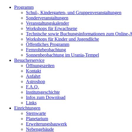
Programm
Schul-, Kindergarten- und Gruppenveranstaltungen
Sonderveranstaltungen
Veranstaltungskalender
Workshops für Erwachsene
Technische sowie Buchungsinformationen zum Online-
Workshops für Kinder und Jugendliche
Öffentliches Programm
Fernrohrbeobachtung
Sonnenbeobachtung im Urania-Tempel
Besucherservice
Öffnungszeiten
Kontakt
Anfahrt
Astroshop
F.A.Q.
Institutsgeschichte
Infos zum Download
Links
Einrichtungen
Sternwarte
Planetarium
Erweiterungsbauwerk
Nebengebäude