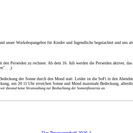
nser Workshopangebot für Kinder und Jugendliche begutachtet und uns als zdi
mit den Perseiden zu rechnen. Ab dem 16. Juli werden die Perseiden aktiver, d
n"... ;)
Bedeckung der Sonne durch den Mond statt. Leider ist die SoFi in den Abend
eckung, um 20:11 Uhr erreichen Sonne und Mond maximale Bedeckung, allerdin
en wir diesmal keine Veranstaltung zur Beobachtung der Sonnenfinsternis an.
Das Programmheft 2026-1