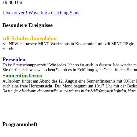
19:30 Uhr
Livekonzert! Wavering - Catching Stars
Besondere Ereignisse
zdi-Schüler:Innenlabor
zdi.NRW hat unsere MINT Workshops in Kooperation mit zdi MINT.REgio und u
zu sein!
Perseiden
Es ist Sternschnuppenzeit! Wie jedes Jahr so ist auch in diesem Jahr wieder 
Sie dürfen sich was wünschen(!) - ob es in Erfüllung geht "steht in den Sterne
Sonnenfinsternis
Außerdem findet am Abend des 12. August eine Sonnenfinsternis mit 90%er 
auch eine freie Horizontsicht. Der Mond beginnt um 19:17 Uhr mit der Bed
Da u.a. freie Horizontsicht notwendig ist und wir uns in der Schließungszeit befinden, biet
Programmheft