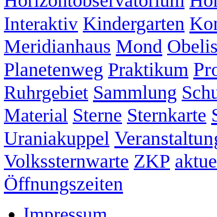
Hör
Horizontobservatorium
Kon
Interaktiv
Kindergarten
Mond
Meridianhaus
Obeli
Pr
Planetenweg
Praktikum
Sammlung
Ruhrgebiet
Schu
Sternkarte
Material
Sterne
Veranstaltun
Uraniakuppel
ZKP
aktue
Volkssternwarte
Öffnungszeiten
Impressum