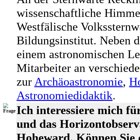
wissenschaftliche Himme
Westfälische Volkssternwar
Bildungsinstitut. Neben
einem astronomischen Leh
Mitarbeiter an verschied
zur
Archäoastronomie
,
Ho
Astronomiedidaktik
.
Ich interessiere mich f
und das Horizontobserv
Hoheward. Können Sie 