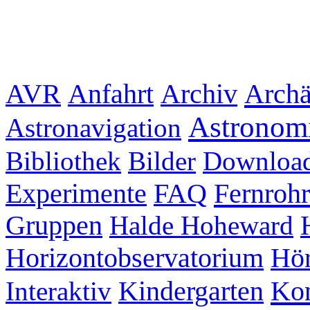
Archiv
Archä
AVR
Anfahrt
Astronom
Astronavigation
Bibliothek
Bilder
Downloa
Experimente
FAQ
Fernrohr
Gruppen
Halde Hoheward
Hör
Horizontobservatorium
Kon
Interaktiv
Kindergarten