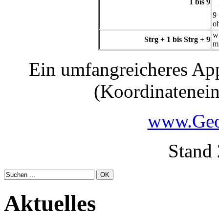
1 bis 9
u
9
o
w
Strg + 1 bis Strg + 9
m
Ein umfangreicheres Ap
(Koordinatenein
www.Geo
Stand 
Aktuelles