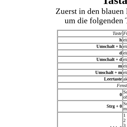
Tasta
Zuerst in den blauen
um die folgenden T
Taste
F
h
e
Umschalt + h
e
d
e
Umschalt + d
e
m
e
Umschalt + m
e
Leertaste
a
Fenst
S
0
o
S
Strg + 0
m
1
2
3