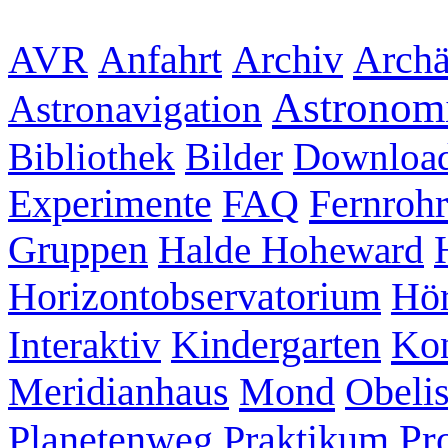
Archiv
Archä
AVR
Anfahrt
Astronom
Astronavigation
Bibliothek
Bilder
Downloa
Experimente
FAQ
Fernrohr
Gruppen
Halde Hoheward
Hör
Horizontobservatorium
Kon
Interaktiv
Kindergarten
Mond
Meridianhaus
Obeli
Pr
Planetenweg
Praktikum