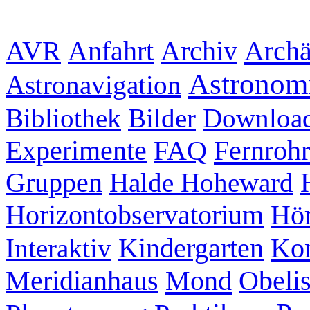
Archiv
Archä
AVR
Anfahrt
Astronom
Astronavigation
Bibliothek
Bilder
Downloa
Experimente
FAQ
Fernrohr
Gruppen
Halde Hoheward
Hör
Horizontobservatorium
Kon
Interaktiv
Kindergarten
Mond
Meridianhaus
Obeli