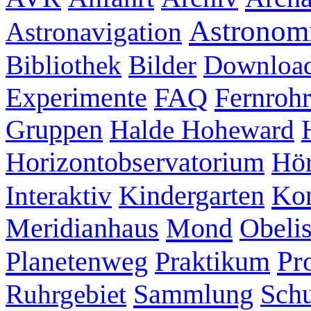
Astronom
Astronavigation
Bibliothek
Bilder
Downloa
Experimente
FAQ
Fernrohr
Gruppen
Halde Hoheward
Hör
Horizontobservatorium
Kon
Interaktiv
Kindergarten
Mond
Meridianhaus
Obeli
Pr
Planetenweg
Praktikum
Sammlung
Ruhrgebiet
Schu