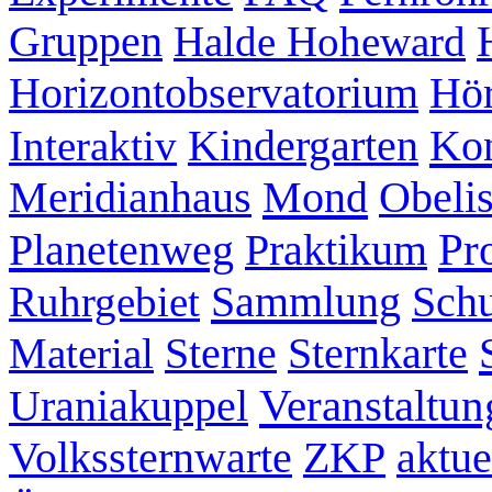
Gruppen
Halde Hoheward
Hör
Horizontobservatorium
Kon
Interaktiv
Kindergarten
Mond
Meridianhaus
Obeli
Pr
Planetenweg
Praktikum
Sammlung
Ruhrgebiet
Schu
Sternkarte
Material
Sterne
Veranstaltun
Uraniakuppel
ZKP
aktue
Volkssternwarte