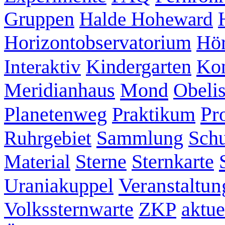
Gruppen
Halde Hoheward
Hör
Horizontobservatorium
Kon
Interaktiv
Kindergarten
Mond
Meridianhaus
Obeli
Pr
Planetenweg
Praktikum
Sammlung
Ruhrgebiet
Schu
Sternkarte
Material
Sterne
Veranstaltun
Uraniakuppel
ZKP
aktue
Volkssternwarte