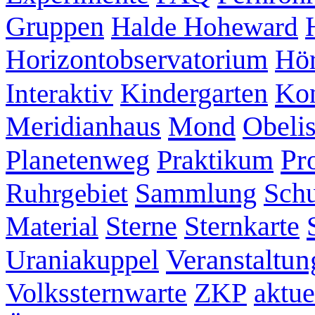
Gruppen
Halde Hoheward
Hör
Horizontobservatorium
Kon
Interaktiv
Kindergarten
Mond
Meridianhaus
Obeli
Pr
Planetenweg
Praktikum
Sammlung
Ruhrgebiet
Schu
Sternkarte
Material
Sterne
Veranstaltun
Uraniakuppel
ZKP
aktue
Volkssternwarte