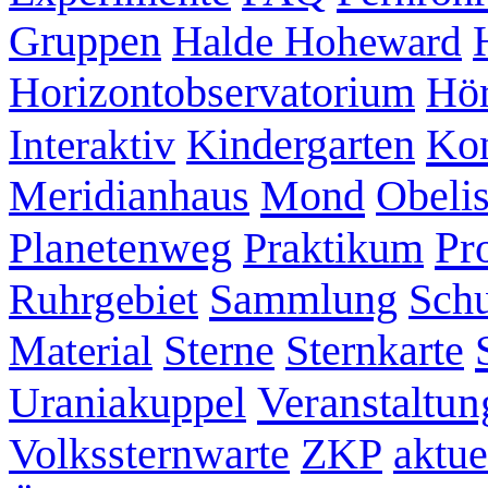
Gruppen
Halde Hoheward
Hör
Horizontobservatorium
Kon
Interaktiv
Kindergarten
Mond
Meridianhaus
Obeli
Pr
Planetenweg
Praktikum
Sammlung
Ruhrgebiet
Schu
Sternkarte
Material
Sterne
Veranstaltun
Uraniakuppel
ZKP
aktue
Volkssternwarte