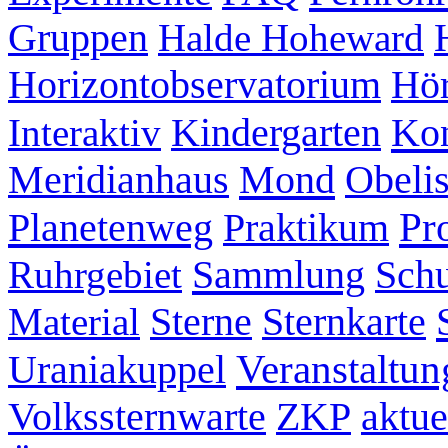
Gruppen
Halde Hoheward
Hör
Horizontobservatorium
Kon
Interaktiv
Kindergarten
Mond
Meridianhaus
Obeli
Pr
Planetenweg
Praktikum
Sammlung
Ruhrgebiet
Schu
Sternkarte
Material
Sterne
Veranstaltun
Uraniakuppel
ZKP
aktue
Volkssternwarte