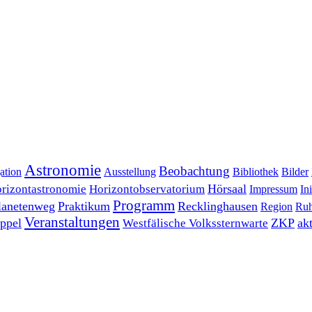
Astronomie
Beobachtung
ation
Ausstellung
Bibliothek
Bilder
Hörsaal
rizontastronomie
Horizontobservatorium
Impressum
Ini
Programm
lanetenweg
Praktikum
Recklinghausen
Region
Ruh
Veranstaltungen
ppel
ZKP
ak
Westfälische Volkssternwarte