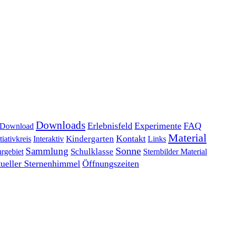
Downloads
Erlebnisfeld
Experimente
FAQ
Download
Material
Kontakt
tiativkreis
Interaktiv
Kindergarten
Links
Sonne
Sammlung
rgebiet
Schulklasse
Sternbilder Material
tueller Sternenhimmel
Öffnungszeiten