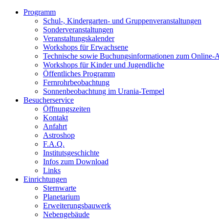
Programm
Schul-, Kindergarten- und Gruppenveranstaltungen
Sonderveranstaltungen
Veranstaltungskalender
Workshops für Erwachsene
Technische sowie Buchungsinformationen zum Online-
Workshops für Kinder und Jugendliche
Öffentliches Programm
Fernrohrbeobachtung
Sonnenbeobachtung im Urania-Tempel
Besucherservice
Öffnungszeiten
Kontakt
Anfahrt
Astroshop
F.A.Q.
Institutsgeschichte
Infos zum Download
Links
Einrichtungen
Sternwarte
Planetarium
Erweiterungsbauwerk
Nebengebäude