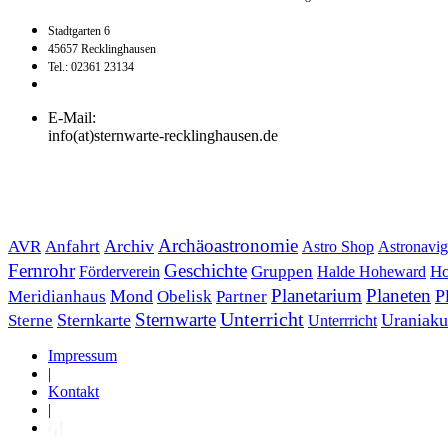
Stadtgarten 6
45657 Recklinghausen
Tel.: 02361 23134
E-Mail:
info(at)sternwarte-recklinghausen.de
Archäoastronomie
Archiv
AVR
Anfahrt
Astro Shop
Astronavig
Fernrohr
Geschichte
Förderverein
Gruppen
Halde Hoheward
Ho
Planetarium
Planeten
Mond
P
Meridianhaus
Obelisk
Partner
Unterricht
Sternwarte
Sternkarte
Uraniaku
Sterne
Unterrricht
Impressum
|
Kontakt
|